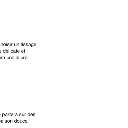
oisir un tissage
 délicate et
ira une allure
e portera sur des
 saison douce,