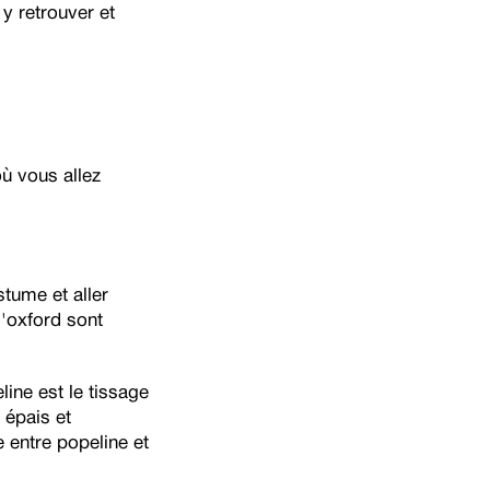
 y retrouver et
ù vous allez
tume et aller
l'oxford sont
line est le tissage
s épais et
e entre popeline et