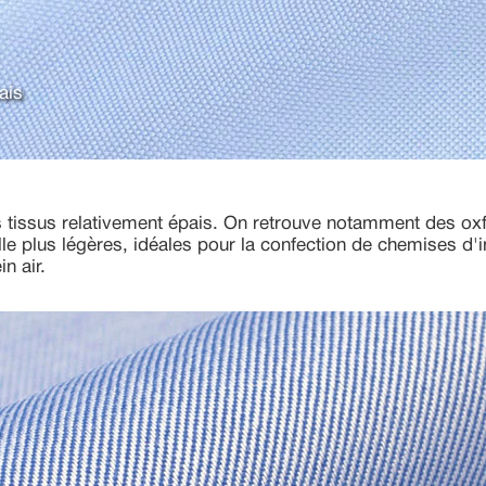
ais
tissus relativement épais. On retrouve notamment des oxf
lle plus légères, idéales pour la confection de chemises d'i
in air.