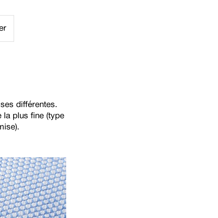
er
es différentes.
la plus fine (type
mise).