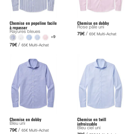
Chemise en popeline facile
Chemise en dobby
à repasser
Rose pâle uni
Rayures bleues
/
79€
65€ Multi-Achat
+9
/
79€
65€ Multi-Achat
Chemise en dobby
Chemise en twill
infroissable
Bleu uni
Bleu ciel uni
/
79€
65€ Multi-Achat