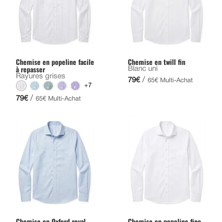
Chemise en popeline facile
Chemise en twill fin
à repasser
Blanc uni
Rayures grises
/
79€
65€ Multi-Achat
+7
/
79€
65€ Multi-Achat
Chemise en Oxford royal
Chemise en popeline fine