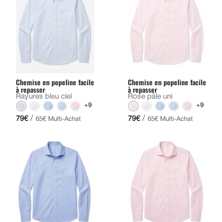
Chemise en popeline facile
Chemise en popeline facile
à repasser
à repasser
Rayures bleu ciel
Rose pâle uni
+9
+9
/
/
79€
79€
65€ Multi-Achat
65€ Multi-Achat