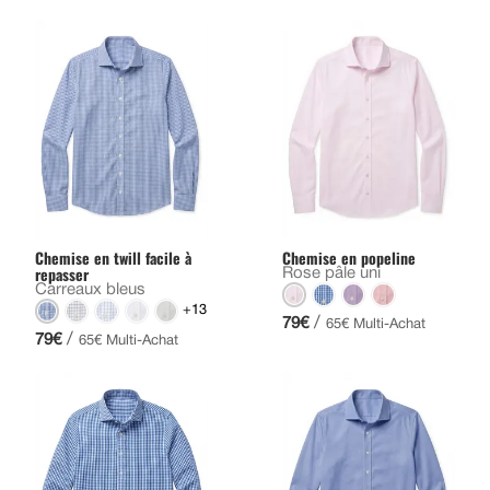
Chemise en twill facile à
Chemise en popeline
repasser
Rose pâle uni
Carreaux bleus
+13
/
79€
65€ Multi-Achat
/
79€
65€ Multi-Achat