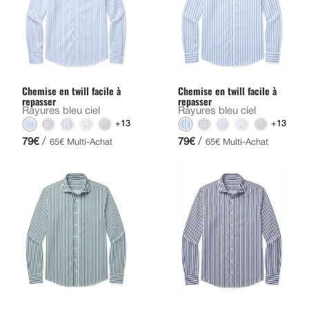
Chemise en twill facile à
Chemise en twill facile à
repasser
repasser
Rayures bleu ciel
Rayures bleu ciel
+13
+13
/
/
79€
79€
65€ Multi-Achat
65€ Multi-Achat