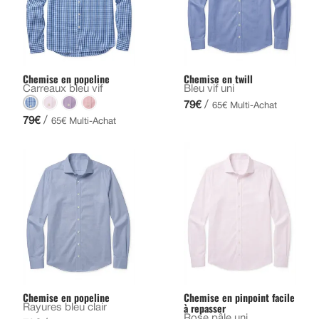
Chemise en popeline
Chemise en twill
Carreaux bleu vif
Bleu vif uni
/
79€
65€ Multi-Achat
/
79€
65€ Multi-Achat
Chemise en popeline
Chemise en pinpoint facile
à repasser
Rayures bleu clair
Rose pâle uni