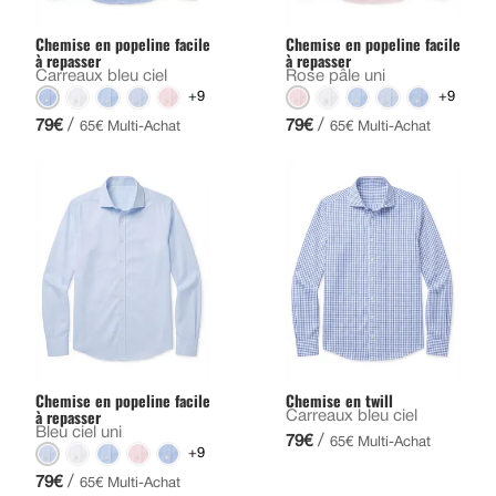
Chemise en popeline facile
Chemise en popeline facile
à repasser
à repasser
Carreaux bleu ciel
Rose pâle uni
+9
+9
/
/
79€
79€
65€ Multi-Achat
65€ Multi-Achat
Chemise en popeline facile
Chemise en twill
à repasser
Carreaux bleu ciel
Bleu ciel uni
/
79€
65€ Multi-Achat
+9
/
79€
65€ Multi-Achat