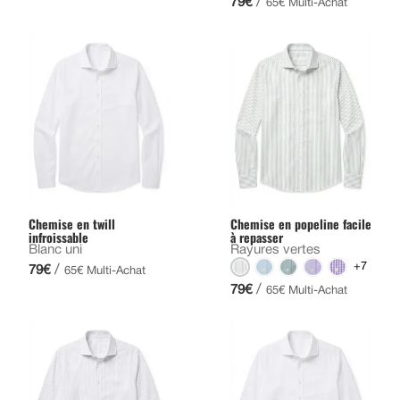
/
79€
65€ Multi-Achat
Chemise en twill
Chemise en popeline facile
infroissable
à repasser
Blanc uni
Rayures vertes
+7
/
79€
65€ Multi-Achat
/
79€
65€ Multi-Achat