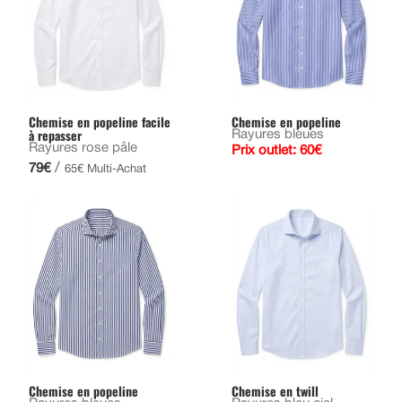
Chemise en popeline facile
Chemise en popeline
à repasser
Rayures bleues
Rayures rose pâle
Prix outlet: 60€
/
79€
65€ Multi-Achat
Chemise en popeline
Chemise en twill