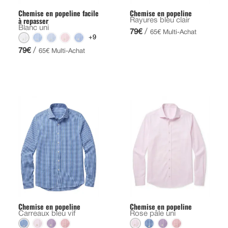
Chemise en popeline facile
Chemise en popeline
à repasser
Rayures bleu clair
Blanc uni
/
79€
65€ Multi-Achat
+9
/
79€
65€ Multi-Achat
Chemise en popeline
Chemise en popeline
Carreaux bleu vif
Rose pâle uni