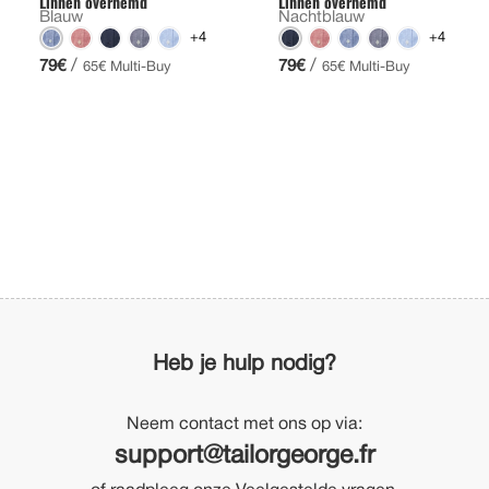
Linnen overhemd
Linnen overhemd
Blauw
Nachtblauw
+4
+4
/
/
79€
79€
65€ Multi-Buy
65€ Multi-Buy
Heb je hulp nodig?
Neem contact met ons op via:
support@tailorgeorge.fr