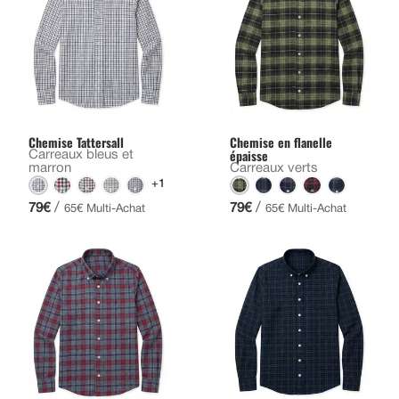
Chemise Tattersall
Chemise en flanelle
épaisse
Carreaux bleus et
marron
Carreaux verts
+1
/
/
79€
79€
65€ Multi-Achat
65€ Multi-Achat