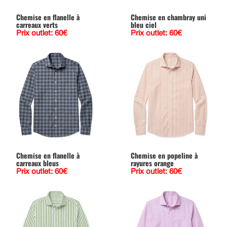
Chemise en flanelle à
Chemise en chambray uni
carreaux verts
bleu ciel
Prix outlet: 60€
Prix outlet: 60€
Chemise en flanelle à
Chemise en popeline à
carreaux bleus
rayures orange
Prix outlet: 60€
Prix outlet: 60€