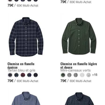
/
79€
65€ Multi-Achat
/
79€
65€ Multi-Achat
Chemise en flanelle
Chemise en flanelle légère
épaisse
et douce
Tartan bleu et gris
Mini-carreaux verts
+15
/
/
79€
79€
65€ Multi-Achat
65€ Multi-Achat