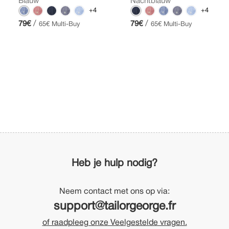
Blauw
Nachtblauw
+4
+4
/
/
79€
79€
65€ Multi-Buy
65€ Multi-Buy
Heb je hulp nodig?
Neem contact met ons op via:
support@tailorgeorge.fr
of raadpleeg onze Veelgestelde vragen.